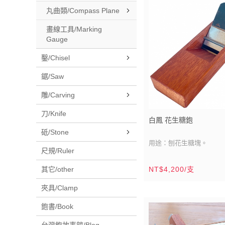
丸曲類/Compass Plane
畫線工具/Marking
Gauge
鑿/Chisel
鋸/Saw
雕/Carving
刀/Knife
白鳳 花生糖鉋
砥/Stone
用途：刨花生糖塊。
尺規/Ruler
刀刃材質：日/青紙一號鋼
其它/other
NT$4,200/支
刀刃尺寸：雙刀刃/寬：1寸8
刀刃產地：日本
夾具/Clamp
鉋台材質：南洋校欑木（
鉋書/Book
鉋台尺寸：2寸5分x8寸(約