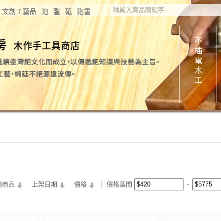
文創工藝品
鉋
鑿
砥
鉋書
不
插
電
木
工
銷商品
上架日期
價格
價格區間