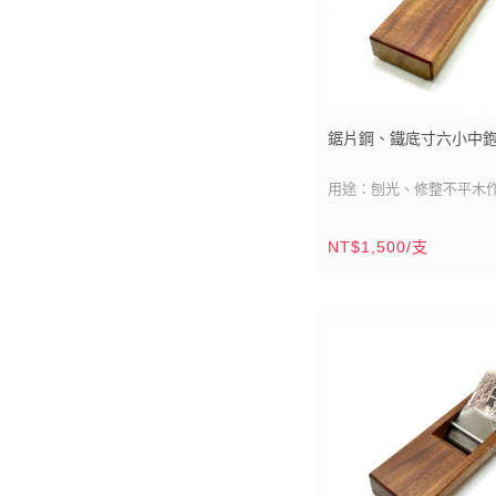
度後，最後定案，採用高
刨削角線不易撕裂角材，
持久。
鋸片鋼、鐵底寸六小中鉋
用途：刨光、修整不平木
刀刃材質：鋸片鋼
NT$1,500/支
刀刃尺寸：雙刀刃/寬：1寸6
鉋台材質：相思木（豆科
鉋台尺寸：2寸2分x8寸
(66mmx240mm)
鉋台製造：台灣/鹿港
木材產區：台灣
產品說明：
鋸片鋼刀刃不易損耗，底
磨擦，此款中鉋適合裝潢木
(66mm)寬的鉋台方便單