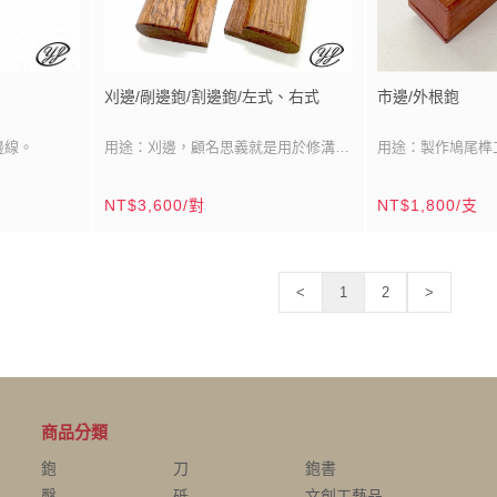
刈邊/剮邊鉋/割邊鉋/左式、右式
市邊/外根鉋
邊線。
用途：刈邊，顧名思義就是用於修溝槽
用途：製作鳩尾榫
兩側的溝槽壁。
刀刃材質：全鋼/高碳鋼級數
刀刃材質：全鋼/
NT$3,600/對
NT$1,800/支
分(42mm)
刀刃尺寸：雙刀刃/寬：7分(21mm)
刀刃尺寸：斜口單刀
鉋台材質：南洋校欑木（殼斗科）
(15mm)、單刈刀
鉋台材質：南洋校
鉋台尺寸：
2寸4分x8寸
鉋台尺寸：1寸2分
<
1
2
>
(72mmx240mm)
鉋台製造：台灣/鹿港
(36mmx150m
鉋台製造：台灣/
木材產區：東南亞
木材產區：東南亞
產品說明：在純手工木作年代，修溝槽
產品說明：古今中
壁必備刨具。
法中常用技法。
※閂根鉋(內根鉋)
商品分類
鳩尾榫、槽必備刨
鉋
刀
鉋書
鑿
砥
文創工藝品