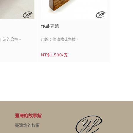
作里/邊鉋
工法的公榫。
用途：修溝槽或角槽。
高碳鋼級數
刀刃材質：貼鋼/中碳鋼
NT$1,500/支
刃/寬：5分
刀刃尺寸：雙刀刃/寬：7分(21mm)
欑木（殼斗科）
鉋台材質：南洋校欑木（殼斗科）
x5寸
鉋台尺寸：
7分x8寸(21mmx240mm)
m)＋可調整活動底靠版
鹿港
鉋台製造：台灣/鹿港
木材產區：東南亞
外，鳩尾榫是木作工
產品說明：裝潢木工必備修溝槽或角槽
的刨具。
和市邊(外根鉋)是製作
臺灣鉋故事館
具。
臺灣鉋的故事