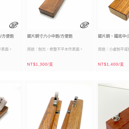
速鋼刀材質。
的平鉋，膛口比一般平鉋加寬，方便承
且鋼刀耐力度
裝刨削的花生糖粉。
/方便鉋
鋸片鋼寸六小中鉋/方便鉋
鋸片鋼、鐵底中
作表面。
用途：刨光、修整不平木作表面。
用途：小處刨平或
刀刃材質：鋸片鋼
刀刃材質：鋸片鋼
NT$1,300/支
NT$1,400/支
分(48mm)
刀刃尺寸：雙刀刃/寬：1寸6分(48mm)
刀刃尺寸：雙刀刃/寬
）
/白鐵底
鉋台材質：相思木（豆科）
鉋台材質：相思木
鉋台尺寸：2寸2分x8寸
鉋台尺寸：2寸x5
(66mmx240mm)
鉋台製造：台灣/鹿港
(60mmx165mm)
鉋台製造：台灣/
木材產區：台灣
木材產區：台灣
部加裝白鐵耐
產品說明：2寸2分(66mm)寬的鉋台方
工。2寸2分
便單手掌握，此規格中鉋特別為裝潢木
手掌握，特別
工規劃。