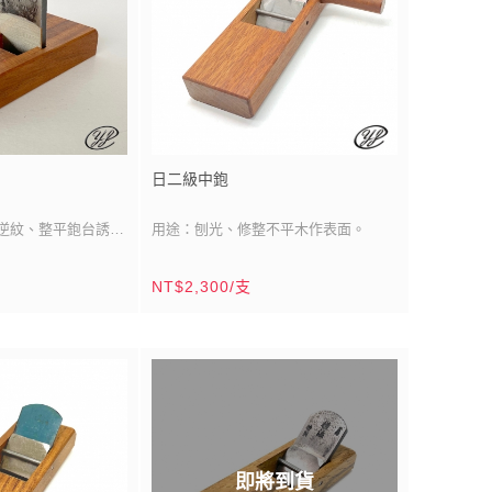
玲瓏刨具的專長，所
雙巧手。
「玲瓏仔」。
日二級中鉋
逆紋、整平鉋台誘導
用途：刨光、修整不平木作表面。
紙二號鋼
刀刃材質：日/青紙二號鋼
NT$2,300/支
：1寸6分(48mm)
刀刃尺寸：雙刀刃/寬：2寸(60mm)
刀刃產地：日本
鉋台材質：南洋校欑木（殼斗科）
x5寸3分
鉋台尺寸：2寸7分x8寸
鹿港
(81mmx240mm)
鉋台製造：台灣/鹿港
產品說明：台灣平鉋象徵式樣，基礎木
工入門必備基本刨具。
即將到貨