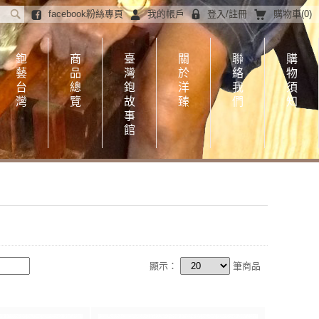
facebook粉絲專頁
我的帳戶
登入
/
註冊
購物車(
0
)
鉋
商
臺
關
聯
購
藝
品
灣
於
絡
物
台
總
鉋
洋
我
須
灣
覽
故
臻
們
知
事
館
顯示：
筆商品