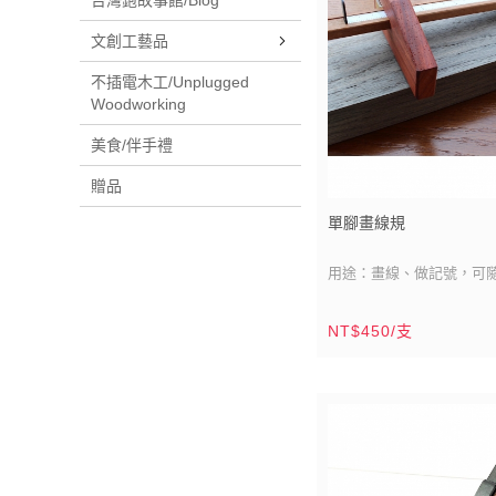
台灣鉋故事館/Blog
74mmx240mm)
鉋台製造：台灣/鹿港
木材產區：東南亞
文創工藝品
產品說明：鉋刀當中專為
不插電木工/Unplugged
的平鉋，膛口比一般平鉋
Woodworking
裝刨削的花生糖粉。
美食/伴手禮
贈品
單腳畫線規
用途：畫線、做記號，可
線寬距。
刀刃材質：中碳鋼
NT$450/支
鉋台材質：南洋紅木
鉋台尺寸：主體：3.5寸/105
寸/45mm x5分/15mm
腳桿：8寸/240mm
分/18mm x2.5分/7.5mm