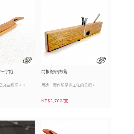
/一字鉋
閂根鉋/內根鉋
凸丸曲線條。。
用途：製作鳩尾榫工法的母槽。
鋼
刀刃材質：貼鋼/高碳鋼級數
NT$2,700/支
長：1寸5分(約
刀刃尺寸：斜口單刀刃/寬：7分
欑（殼斗科）
(21mm)、雙刈刀
鉋台材質：南洋校欑木（殼斗科）
（135mm）
鉋台尺寸：7分x1尺(21mmx300mm)
鹿港
鉋台製造：台灣/鹿港
木材產區：東南亞