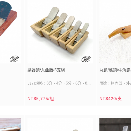
樂器鉋/丸曲版/5支組
丸鉋/滾鉋/牛角鉋
刀刃規格：3分、4分、5分、6分、8分
用途：刨內凹、外
刀刃材質：全鋼
※精美紙盒隨機出貨
刀刃材質：白火貼
NT$5,775/組
NT$420/支
分(55mm)
刀刃工法：外圓雙刀刃（壓鐵+刀刃）
刀刃尺寸：單刀刃/
鉋台尺寸：鉋背（上端）2寸4分～2寸8
45mm)
鉋台材質：南洋校
殼斗科）
分/72mm～85mm
鉋台尺寸：4寸5分
鉋底（下端）2寸2分～2寸6
鉋台製造：台灣/