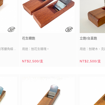
鉋台材質：台灣白九欑
處，銅高發揮小巧
鉋台工法：1.無入嵌
以也有師傅稱其為
2.鉋底丸曲
花生糖鉋
立鉋/台直鉋
美等腰角線效
用途：刨花生糖塊。
用途：刨硬木、克
刀刃材質：日/青紙二號鋼
面。
刀刃材質：日/青
NT$2,500/支
NT$2,500/支
15mm)
刀刃尺寸：雙刀刃/寬：
1寸8分(55mm)
刀刃尺寸：單刀刃/寬
殼斗科）
刀刃產地：日本
刀刃產地：日本
寸5厘
鉋台材質：南洋校欑木（殼斗科）
鉋台材質：相思木
)長x寬x厚
鉋台尺寸：
2寸5分
x8寸(
約
鉋台尺寸：2寸2分
74mm
鉋台製造：台灣/鹿港
x240mm)
(66mmx105mm)
鉋台製造：台灣/
經洋臻工房嘗
木材產區：東南亞
木材產區：台灣
同刀刃切削角
產品說明：鉋刀當中專為刨食材而設計