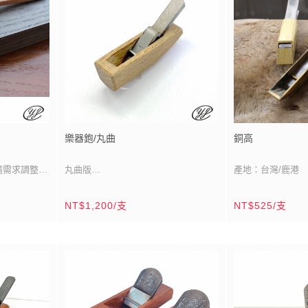
分/65mm～78mm
產品說明：丸鉋是
鉋台材質：台灣白九欑
刨外圓、內凹或平
刨食材而設計
鉋台工法：1.無入嵌
雙巧手。
加寬，方便承
2.鉋底外圓
樂器鉋/丸曲
銅高
隨需求調整畫
丸曲版
產地：台灣/鹿港
刀刃規格：3分、4分、5分、6分、8分
用途：小處修繕
NT$1,200/支
NT$525/支
刀刃材質：全鋼
刀刃材質：高速鋼
mm x1.5
刀刃工法：外圓雙刀刃（壓鐵+刀刃）
刀刃尺寸：雙刀刃/寬
 x6
鉋台長度：鉋背（上端）2寸4分～2寸8
鉋台材質：黃銅
分/72mm～85mm
鉋台尺寸：1寸4分(4
鉋底（下端）1寸5分～1寸8
(9.6mm)
產品特色：自由式
分/45mm～55mm
外曲線、內曲線大