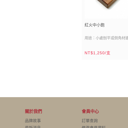
為裝潢木工規劃。
紅火中小鉋
用途：小處刨平或倒角材
刀刃材質：紅火鋼
NT$1,250/支
刀刃尺寸：雙刀刃/寬：1寸4
鉋台材質：相思木(豆科）
鉋台尺寸：2寸x5寸5分
(60mmx165mm)
鉋台製造：台灣/鹿港
木材產區：台灣
關於我們
會員中心
品牌故事
訂單查詢
最新消息
修改會員資料