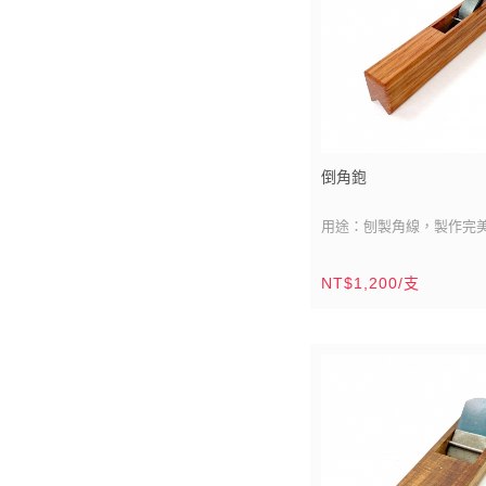
倒角鉋
用途：刨製角線，製作完
果。
刀刃材質：高速鋼
NT$1,200/支
刀刃尺寸：雙刀刃/寬：5分(
鉋台材質：南洋校欑木（
鉋台尺寸：
5寸2分x8分x1
（155mmx24mmx32mm
鉋台製造：台灣/鹿港
木材產區：東南亞
產品說明：這把倒角鉋，
試不同刀刃材質，測試不