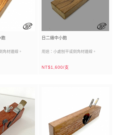
小鉋
日二級中小鉋
倒角材邊線。
用途：小處刨平或倒角材邊線。
刀刃材質：日/青紙二號鋼
NT$1,600/支
：1寸4分(42mm)
刀刃尺寸：雙刀刃/寬：1寸4分(42mm)
（豆科）/白鐵底
刀刃產地：日本
寸5分
鉋台材質：台灣校欑木(殼斗科）
鹿港
鉋台尺寸：2寸x5寸5分
(60mmx165mm)
鉋台製造：台灣/鹿港
木材產區：台灣