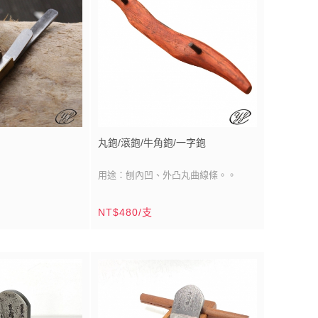
鉋刀中的自由式，想
產品說明：古今中外，鳩尾榫是木作工
面效果，全平自己一
法中常用技法。
※閂根鉋(內根鉋)和市邊(外根鉋)是製作
鳩尾榫、槽必備刨具。
丸鉋/滾鉋/牛角鉋/一字鉋
用途：刨內凹、外凸丸曲線條。。
刀刃材質：貼鋼
NT$480/支
刀刃尺寸：單刀刃/長：2寸1分(65mm)
度：3分(9mm)
鉋台材質：南洋校欑木
鉋台尺寸：5寸6分（170mm）
2mm)x3.2分
鉋台製造：台灣/鹿港
刨具，外凸、內凹、
產品說明：丸鉋是鉋刀中的自由式，想
型刨具無法處理的小
刨外圓、內凹或平面效果，全平自己一