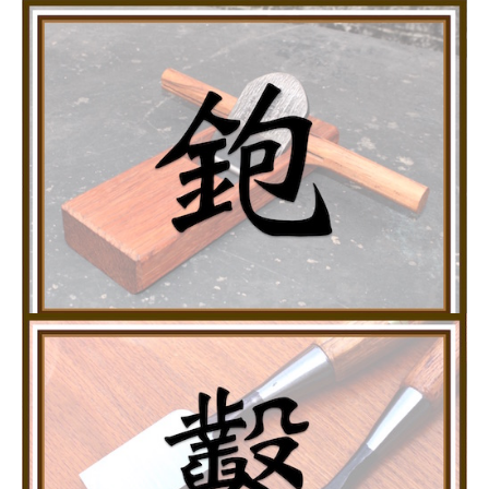
花蓮光復糖廠3號倉庫。