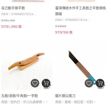
自己動手做平鉋
臺灣傳統木作手工具鉋之平鉋規格
圖繪
ISBN：9789868578524
ISBN：9789868578524
NT$1,300
作者：陳虹臻
NT$800
NT$1,000/本
作者：陳虹臻
出版社：洋臻工房
NT$700/本
出版社：洋臻工房
出版日期：2015年3月
出版日期：2015年3月
語言：繁體中文
語言：繁體中文
規格：21x29.7cm
規格：21x29.7cm
頁數：202頁
頁數：202頁
丸鉋/滾鉋/牛角鉋/一字鉋
鋸片鋼尖尾刀
用途：刨內凹、外凸丸曲線條。。
用途：畫線、做記號、切割。