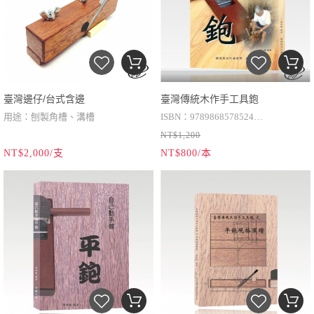
產品說明：類似畫線刀功能的刈刀，
產品說明：這把倒角鉋，經洋臻工房
在前方導線，穩定後方刀刃刨製角槽
亦可取下刈刀做為修角槽的刨具。
嘗試不同刀刃材質，測試不同刀刃切
不偏移。
削角度後，最後定案，採用高速鋼刀
材質。刨削角線不易撕裂角材，且鋼
刀耐力度持久。
臺灣邊仔/台式含邊
臺灣傳統木作手工具鉋
用途：刨製角槽、溝槽
ISBN：9789868578524
NT$1,200
刀刃材質：貼鋼/紅火鋼
作者：陳虹臻
NT$2,000/支
NT$800/本
刀刃尺寸：單刀刃/寬：2分(6mm)
出版社：洋臻工房
鉋台材質：南洋校欑木
出版日期：2015年3月
鉋台尺寸(寬x長)：1寸x5寸
語言：繁體中文
(30mmx150mm)
規格：21x29.7cm
頁數：202頁