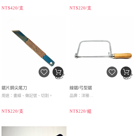
刀刃材質：白火貼鋼
刀刃材質：鋸片鋼
NT$420/支
NT$220/支
刀刃尺寸：單刀刃/長：1寸5分(約
刀刃尺寸：1.全長:220mm
45mm)
鉋台材質：南洋校欑（殼斗科）
2.刀寬:22mm
鉋台尺寸：4寸5分（135mm）
※採用瑞典魚牌(SANDVIK)鋸片，鋼
鉋台製造：台灣/鹿港
性韌且耐利。
產品說明：丸鉋是鉋刀中的自由式，
想刨外圓、內凹或平面效果，全平自
己一雙巧手。
鋸片鋼尖尾刀
線鋸/弓型鋸
用途：畫線、做記號、切割。
品牌：洋臻
刀刃材質：鋸片鋼
產地：台灣
喉距：115mm
NT$220/支
NT$220/組
刀刃尺寸：1.全長:220mm
產品特色：鋸條經過特殊熱處理(俗
※購買線鋸，贈送4條備用鋸條。
2.刀寬:22mm
稱
”點鋼”
)，鋼性硬又具韌性，可鋸九
※採用瑞典魚牌(SANDVIK)鋸片，鋼
欑類硬木，不易斷。