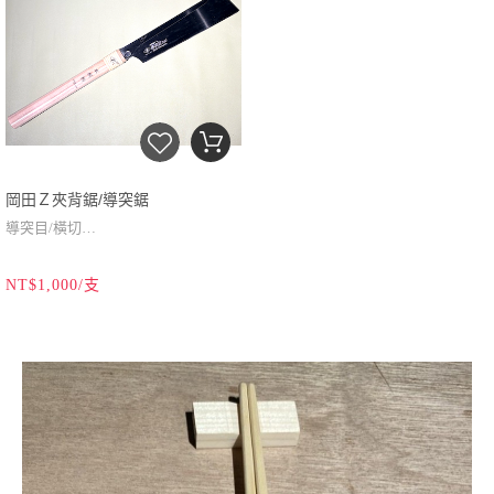
性韌且耐利。
用途：應用於曲線鋸切，屬於自由式
切鋸。
尺寸：
全長：320mm
鋸長：170mm
岡田Ｚ夾背鋸/導突鋸
導突目/橫切
鋸刃長度:240mm
NT$1,000/支
鋸刃厚度:0.3mm
握柄全長:270mm
握柄材質:桐木柄+前端藤編
製造國家:日本
適用：細木作 橫切木