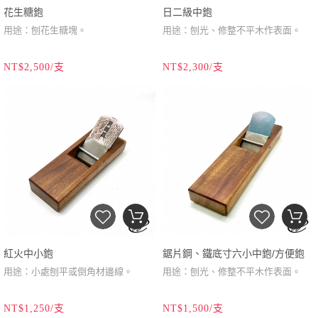
花生糖鉋
日二級中鉋
袖珍書
用途：刨花生糖塊。
用途：刨光、修整不平木作表面。
規格：A8
刀刃材質：日/青紙二號鋼
刀刃材質：日/青紙二號鋼
頁數：48頁
NT$2,500/支
NT$2,300/支
刀刃尺寸：雙刀刃/寬：
1寸8分
刀刃尺寸：雙刀刃/寬：2寸(60mm)
內容：介紹台灣常見15款平鉋名
(55mm)
刀刃產地：日本
刀刃產地：日本
稱、用途。
洋臻工具布袋
鉋台材質：南洋校欑木（殼斗科）
鉋台材質：南洋校欑木（殼斗科）
材質：帆布
鉋台尺寸：
2寸5分
x8寸(
約
鉋台尺寸：2寸7分x8寸
規格：約 8x8x8公分
74mm
鉋台製造：台灣/鹿港
x240mm)
(81mmx240mm)
鉋台製造：台灣/鹿港
用途：收納掌中鉋及袖珍書，或收
木材產區：東南亞
產品說明：台灣平鉋象徵式樣，基礎
納生活小
物，如手機電源線、耳機線、
產品說明：鉋刀當中專為刨食材而設
木工入門必備基本刨具。
私房錢
等。
計的平鉋，膛口比一般平鉋加寬，方
便承裝刨削的花生糖粉。
紅火中小鉋
鋸片鋼、鐵底寸六小中鉋/方便鉋
用途：小處刨平或倒角材邊線。
用途：刨光、修整不平木作表面。
刀刃材質：紅火鋼
刀刃材質：鋸片鋼
NT$1,250/支
NT$1,500/支
刀刃尺寸：雙刀刃/寬：1寸4分
刀刃尺寸：雙刀刃/寬：1寸6分