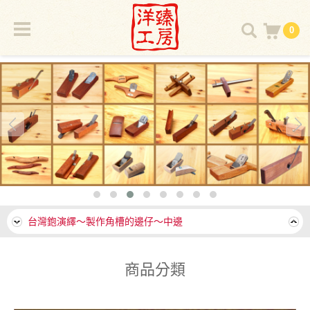
上課囉～自己動手做平鉋～如何選取木料
0
上課囉～自己動手做平鉋～製作鉋台的樹種
台灣鉋演繹～製作角槽的邊仔～中邊
台灣鉋演繹～能做溝又能刨角的～臺灣邊仔
台灣鉋演繹～倒角鉋的故事
賀～賀～賀～洋臻鉋刀故事館於114年8月30日開幕囉 地點：
花蓮光復糖廠3號倉庫。
上課囉～自己動手做平鉋～如何選取木料
上課囉～自己動手做平鉋～製作鉋台的樹種
台灣鉋演繹～製作角槽的邊仔～中邊
台灣鉋演繹～能做溝又能刨角的～臺灣邊仔
商品分類
台灣鉋演繹～倒角鉋的故事
賀～賀～賀～洋臻鉋刀故事館於114年8月30日開幕囉 地點：