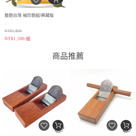
金屬刀片：低碳鋼
金屬刀片：低碳鋼
鉋台規格：2x5.5x1公分
鉋台規格：2x5.5x1公分
藝鉋台灣 袖珍鉋組/典藏版
刀片規格：1.4x3.2公分
刀片規格：1.4x3.2公分
用途：觀賞用
用途：觀賞用
NT$1,800
當現代與傳統相遇，“掌中鉋”與“袖
NT$1,500/組
袖珍書
袖珍書
珍書”碰撞，激發出什樣的火花？
掌中鉋/推式中鉋
規格：A8
規格：A8
鉋台材質：台灣校讚木
商品推薦
頁數：48頁
頁數：48頁
金屬刀片：低碳鋼
內容：介紹台灣常見15款平鉋名
內容：介紹台灣常見15款平鉋名
鉋台規格：2.6x8x1.2公分
稱、用途。
洋臻工具布袋
稱、用途。
洋臻工具布袋
刀片規格：2x4公分
材質：帆布
材質：帆布
用途：觀賞用
規格：約 8x8x8公分
規格：約 8x8x8公分
掌中鉋/中小鉋
用途：收納掌中鉋及袖珍書，或收
用途：收納掌中鉋及袖珍書，或收
鉋台材質：台灣校讚木
納生活小
物，如手機電源線、耳機線、
納生活小
物，如手機電源線、耳機線、
金屬刀片：低碳鋼
私房錢
等。
私房錢
等。
鉋台規格：2x5.5x1公分
刀片規格：1.4x3.2公分
用途：觀賞用