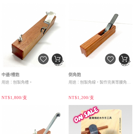
(42mm)
鉋台材質：相思木(豆科）
(48mm)
鉋台材質：相思木（豆科）
/白鐵底
鉋台尺寸：2寸x5寸5分
鉋台尺寸：2寸2分x8寸
(60mmx165mm)
鉋台製造：台灣/鹿港
(66mmx240mm)
鉋台製造：台灣/鹿港
木材產區：台灣
木材產區：台灣
產品說明：
鋸片鋼刀刃不易損耗，底部加裝白鐵
耐磨擦，此款中鉋適合裝潢木工。2
寸2分(66mm)寬的鉋台方便單手掌
握，特別為裝潢木工規劃。
中邊/槽鉋
倒角鉋
用途：刨製角槽。
用途：刨製角線，製作完美等腰角線
刀刃材質：全鋼/紅火鋼級數
效果。
刀刃材質：高速鋼
NT$1,800/支
NT$1,200/支
刀刃尺寸：雙刀刃/寬：8分(24mm)、
刀刃尺寸：雙刀刃/寬：5分(15mm)
單刈刀
鉋台材質：南洋校欑木（殼斗科）
鉋台材質：南洋校欑木（殼斗科）
鉋台尺寸：
1寸4分x8寸
鉋台尺寸：
5寸2分x8分x1寸5厘
(42mmx240mm)＋可調整活動底靠版
鉋台製造：台灣/鹿港
（155mmx24mmx32mm)長x寬x厚
鉋台製造：台灣/鹿港
木材產區：東南亞
木材產區：東南亞